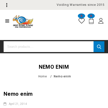
Voiding Warranties since 2015
0
0
NEMO ENIM
Home
/
Nemo enim
Nemo enim
April 21, 2014