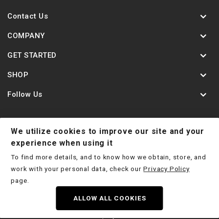
Contact Us
COMPANY
GET STARTED
SHOP
Follow Us
We utilize cookies to improve our site and your
Contact Us
Jobs
Shipping Policy
experience when using it
To find more details, and to know how we obtain, store, and
Return Policy
Terms & Conditions
Privacy Policy
work with your personal data, check our
Privacy Policy
Disclaimer
page.
ALLOW ALL COOKIES
Copyright © 2026 Deep Stage Tuning LTD 2025
|
Do Not Sell My