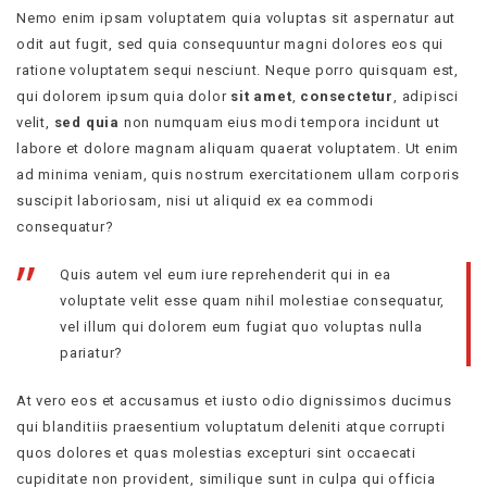
Nemo enim ipsam voluptatem quia voluptas sit aspernatur aut
odit aut fugit, sed quia consequuntur magni dolores eos qui
ratione voluptatem sequi nesciunt. Neque porro quisquam est,
qui dolorem ipsum quia dolor
sit amet
,
consectetur
, adipisci
velit,
sed quia
non numquam eius modi tempora incidunt ut
labore et dolore magnam aliquam quaerat voluptatem. Ut enim
ad minima veniam, quis nostrum exercitationem ullam corporis
suscipit laboriosam, nisi ut aliquid ex ea commodi
consequatur?
Quis autem vel eum iure reprehenderit qui in ea
voluptate velit esse quam nihil molestiae consequatur,
vel illum qui dolorem eum fugiat quo voluptas nulla
pariatur?
At vero eos et accusamus et iusto odio dignissimos ducimus
qui blanditiis praesentium voluptatum deleniti atque corrupti
quos dolores et quas molestias excepturi sint occaecati
cupiditate non provident, similique sunt in culpa qui officia