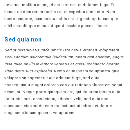
deserunt mollitia animi, id est laborum et dolorum fuga. Et
harum quidem rerum facilis est et expedita distinctio. Nam
libero tempore, cum soluta nobis est eligendi optio cumque
nihil impedit quo minus id quod maxime placeat facere.
Sed quia non
Sed ut perspiciatis unde omnis iste natus error sit voluptatem
accusantium doloremque laudantium, totam rem aperiam, eaque
ipsa quae ab illo inventore veritatis et quasi architecto beatae
vitae dicta sunt explicabo.
Nemo enim ipsam voluptatem quia
voluptas sit aspernatur aut odit aut fugit, sed quia
consequuntur magni dolores eos qui ratione
voluptatem sequi
nesciunt
. Neque porro quisquam est, qui dolorem ipsum quia
dolor sit amet, consectetur, adipisci velit, sed quia non
numquam eius modi tempora incidunt ut labore et dolore
magnam aliquam quaerat voluptatem.